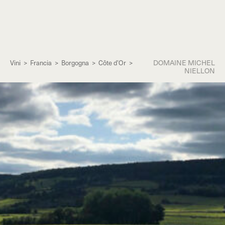
DOMAINE MICHEL
Vini
>
Francia
>
Borgogna
>
Côte d’Or
>
NIELLON