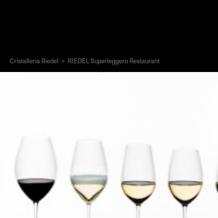
Cristalleria Riedel
>
RIEDEL Superleggero Restaurant