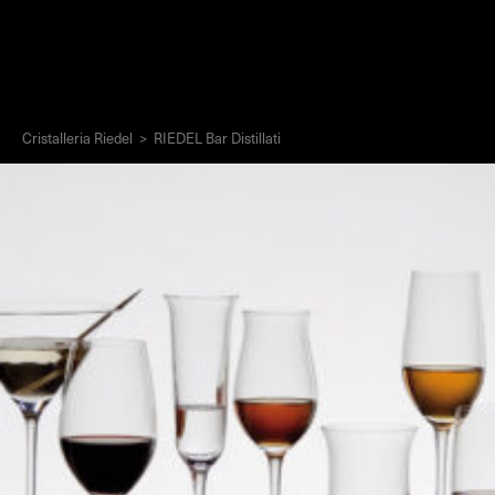
Cristalleria Riedel
>
RIEDEL Bar Distillati