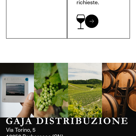
richieste.
Langa, 1977
Borgogna,
Borgogna,
Instagram
Francia
Francia
Via Torino, 5