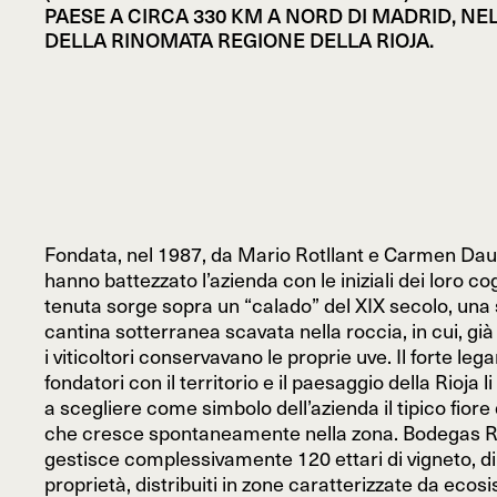
PAESE A CIRCA 330 KM A NORD DI MADRID, NE
DELLA RINOMATA REGIONE DELLA RIOJA.
Fondata, nel 1987, da Mario Rotllant e Carmen Daur
hanno battezzato l’azienda con le iniziali dei loro co
tenuta sorge sopra un “calado” del XIX secolo, una 
cantina sotterranea scavata nella roccia, in cui, gi
i viticoltori conservavano le proprie uve. Il forte le
fondatori con il territorio e il paesaggio della Rioja li
a scegliere come simbolo dell’azienda il tipico fiore
che cresce spontaneamente nella zona. Bodegas 
gestisce complessivamente 120 ettari di vigneto, di 
proprietà, distribuiti in zone caratterizzate da ecos