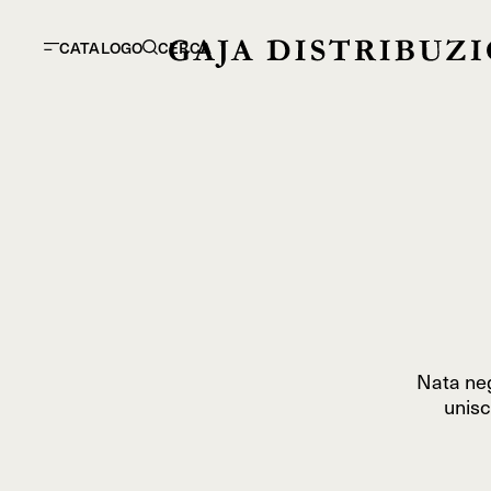
CATALOGO
CERCA
Nata negl
unisc