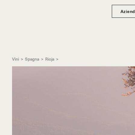
Aziend
Vini
>
Spagna
>
Rioja
>