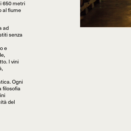
ai 650 metri
o al fiume
a ad
stiti senza
o e
e,
o. I vini
à,
tica. Ogni
a filosofia
ini
ità del