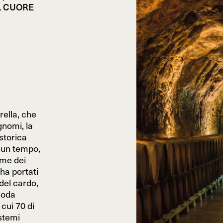
L CUORE
ella, che
gnomi, la
storica
à un tempo,
game dei
 ha portati
 del cardo,
Roda
cui 70 di
istemi