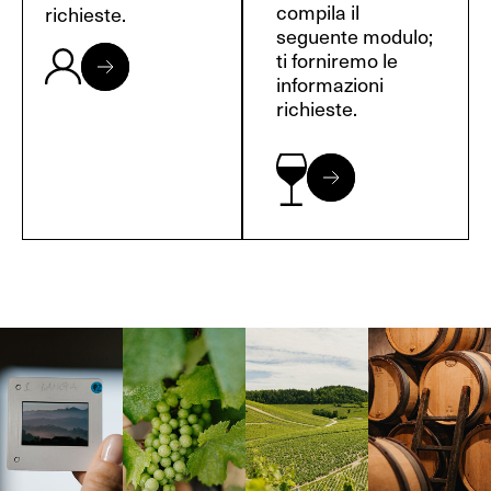
compila il
richieste.
seguente modulo;
ti forniremo le
informazioni
richieste.
Langa, 1977
Borgogna,
Borgogna,
Instagram
Francia
Francia