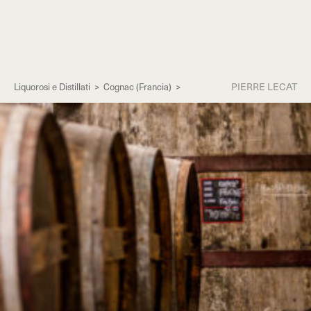
PIERRE LECAT
Liquorosi e Distillati
>
Cognac (Francia)
>