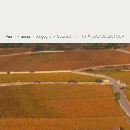
CHÂTEAU DE LA TOUR
Vini
>
Francia
>
Borgogna
>
Côte d’Or
>