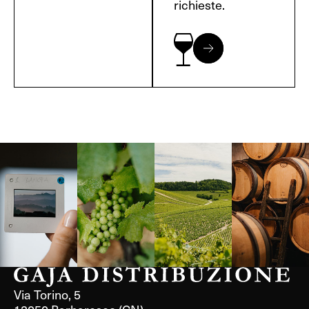
richieste.
Langa, 1977
Borgogna,
Borgogna,
Instagram
Francia
Francia
Via Torino, 5