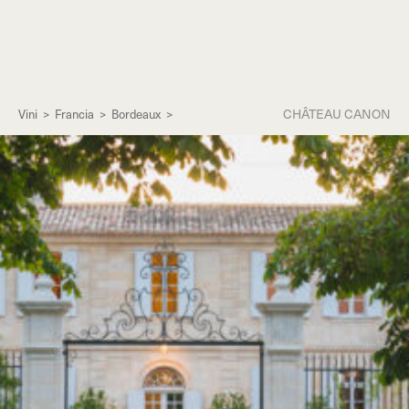
CHÂTEAU CANON
Vini
>
Francia
>
Bordeaux
>