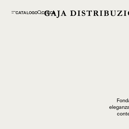
CATALOGO
CERCA
Fonda
eleganza
conte