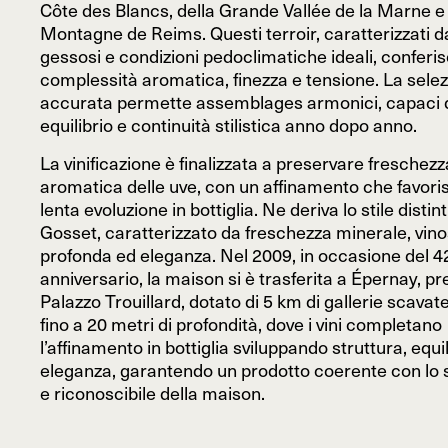
Côte des Blancs, della Grande Vallée de la Marne e 
Montagne de Reims. Questi terroir, caratterizzati da
gessosi e condizioni pedoclimatiche ideali, conferis
complessità aromatica, finezza e tensione. La sele
accurata permette assemblages armonici, capaci d
equilibrio e continuità stilistica anno dopo anno.
La vinificazione è finalizzata a preservare freschez
aromatica delle uve, con un affinamento che favori
lenta evoluzione in bottiglia. Ne deriva lo stile distint
Gosset, caratterizzato da freschezza minerale, vino
profonda ed eleganza. Nel 2009, in occasione del 4
anniversario, la maison si è trasferita a Épernay, pre
Palazzo Trouillard, dotato di 5 km di gallerie scavat
fino a 20 metri di profondità, dove i vini completano
l’affinamento in bottiglia sviluppando struttura, equi
eleganza, garantendo un prodotto coerente con lo st
e riconoscibile della maison.