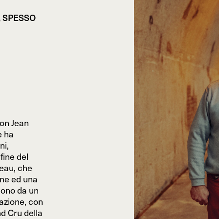
 SPESSO
con Jean
e ha
ni,
fine del
eau, che
one ed una
cono da un
nazione, con
nd Cru della