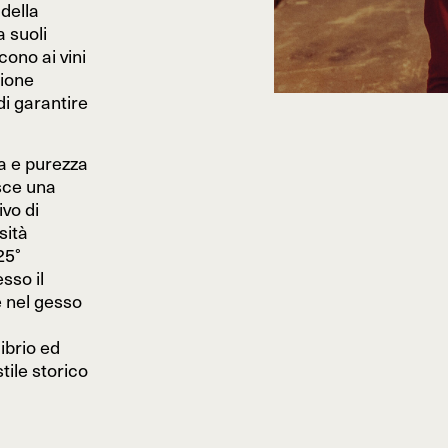
della
 suoli
cono ai vini
zione
i garantire
za e purezza
sce una
ivo di
sità
25°
sso il
e nel gesso
librio ed
ile storico