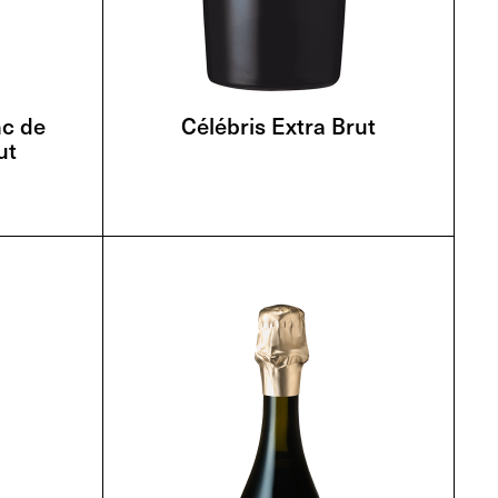
nc de
Célébris Extra Brut
ut