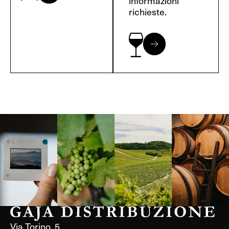
informazioni
richieste.
Langa, 1977
Borgogna,
Borgogna,
Instagram
Francia
Francia
Via Torino, 5