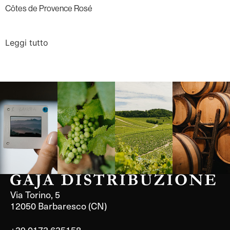
Côtes de Provence Rosé
Leggi tutto
Langa, 1977
Borgogna,
Borgogna,
Instagram
Francia
Francia
Via Torino, 5
12050 Barbaresco (CN)
+39 0173 635158