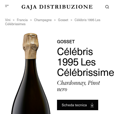
Vini
>
Francia
>
Champagne
>
Gosset
>
Célébris 1995 Les
Célébrissimes
GOSSET
Célébris
1995 Les
Célébrissim
Chardonnay, Pinot
nero