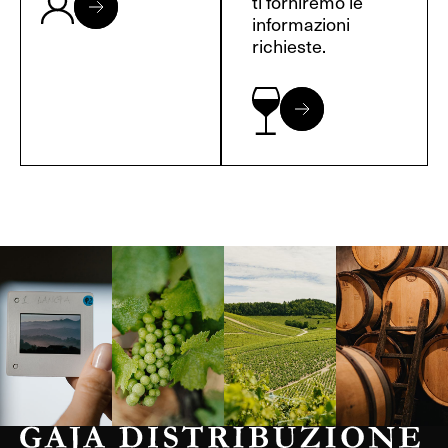
ti forniremo le
informazioni
richieste.
Langa, 1977
Borgogna,
Borgogna,
Instagram
Francia
Francia