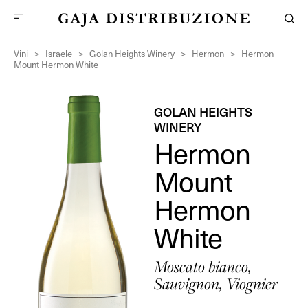
Vini
>
Israele
>
Golan Heights Winery
>
Hermon
>
Hermon
Mount Hermon White
GOLAN HEIGHTS
WINERY
Hermon
Mount
Hermon
White
Moscato bianco,
Sauvignon, Viognier