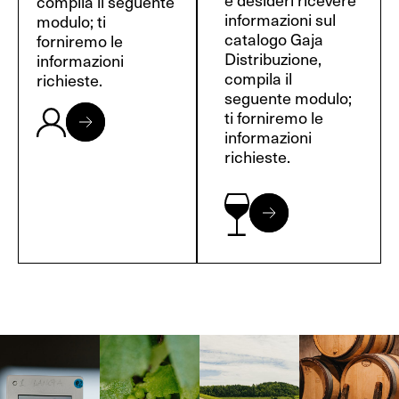
compila il seguente
informazioni sul
modulo; ti
catalogo Gaja
forniremo le
Distribuzione,
informazioni
compila il
richieste.
seguente modulo;
ti forniremo le
informazioni
richieste.
Langa, 1977
Borgogna,
Borgogna,
Instagram
Francia
Francia