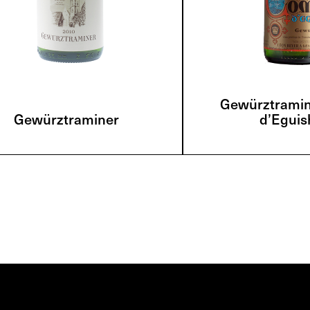
Gewürztrami
Gewürztraminer
d’Eguis