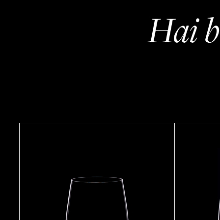
Hai b