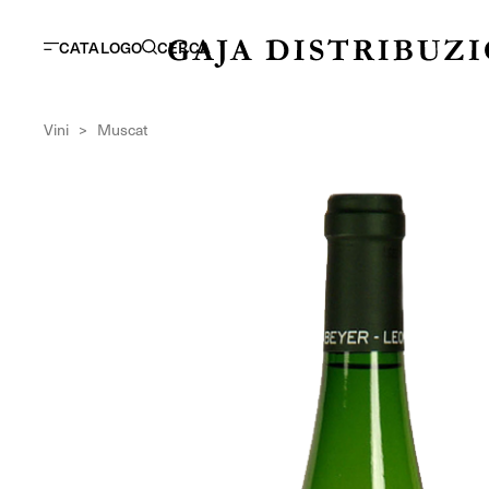
CATALOGO
CERCA
Vini
>
Muscat