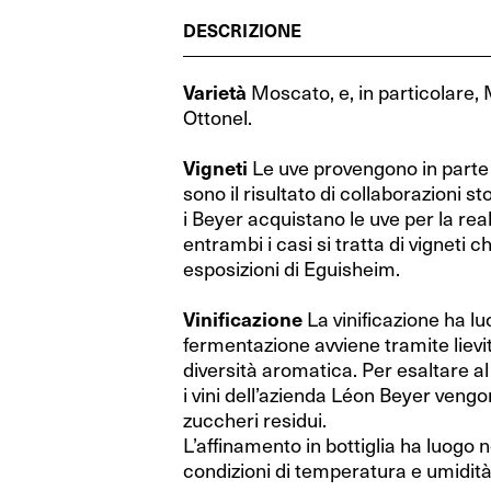
Cognac (Francia)
RIEDEL Veritas Restaurant
Cognac (Francia)
RIEDEL Veritas Restaurant
Grecia
Grecia
DESCRIZIONE
Whisky (Scozia)
Performance Restaurant
Whisky (Scozia)
Performance Restaurant
Spagna
Spagna
Varietà
Moscato, e, in particolare
Distillati di frutta (Austria)
Extreme Restaurant
Distillati di frutta (Austria)
Extreme Restaurant
Ungheria
Ungheria
Ottonel.
Gin (Repubblica Ceca)
Ouverture Restaurant
Gin (Repubblica Ceca)
Ouverture Restaurant
Israele
Israele
Vigneti
Le uve provengono in parte d
Vodka (Polonia)
XL Restaurant
Vodka (Polonia)
XL Restaurant
sono il risultato di collaborazioni s
Australia
Australia
i Beyer acquistano le uve per la real
Porto (Portogallo)
Restaurant O
Porto (Portogallo)
Restaurant O
Nuova Zelanda
Nuova Zelanda
entrambi i casi si tratta di vigneti 
esposizioni di Eguisheim.
Rum (Mondo)
RIEDEL Wine Wings
Rum (Mondo)
RIEDEL Wine Wings
Stati Uniti
Stati Uniti
Vinificazione
La vinificazione ha luo
Fatto a mano by RIEDEL
Fatto a mano by RIEDEL
Argentina
Argentina
fermentazione avviene tramite lievit
diversità aromatica. Per esaltare al
RIEDEL Degustazione
RIEDEL Degustazione
Sud Africa
Sud Africa
i vini dell’azienda Léon Beyer vengon
Wine Friendly
Wine Friendly
zuccheri residui.
L’affinamento in bottiglia ha luogo n
RIEDEL Bar Distillati
RIEDEL Bar Distillati
condizioni di temperatura e umidità 