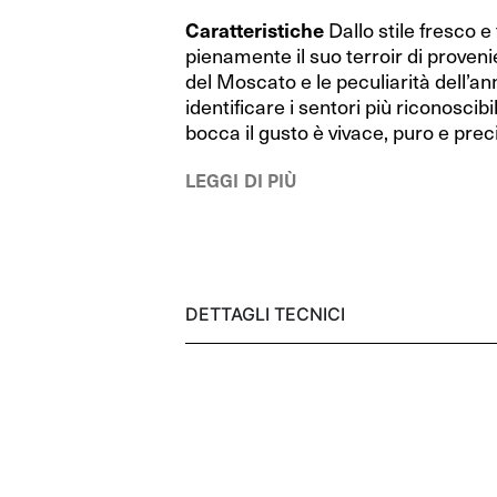
RIEDEL Bar
RIEDEL Bar
Caratteristiche
Dallo stile fresco e
pienamente il suo terroir di provenie
RIEDEL Bar Drink Specific Glassware
RIEDEL Bar Drink Specific Glassware
del Moscato e le peculiarità dell’an
Happy O
Happy O
identificare i sentori più riconoscibi
bocca il gusto è vivace, puro e prec
Sommeliers
Sommeliers
LEGGI DI PIÙ
Sommeliers Black Tie
Sommeliers Black Tie
Swirl
Swirl
Manhattan
Manhattan
DETTAGLI TECNICI
Vinum
Vinum
Decanter
Decanter