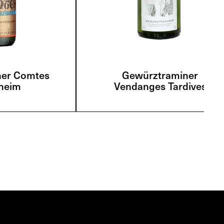
ner Comtes
Gewürztraminer
heim
Vendanges Tardives