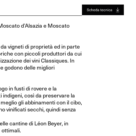
Jura
Toro
Jura
Toro
Valle Del Rodano
Valle Del Rodano
, Moscato d’Alsazia e Moscato
Bordeaux
Bordeaux
Sauternes-Barsac
Sauternes-Barsac
a vigneti di proprietà ed in parte
toriche con piccoli produttori da cui
izzazione dei vini Classiques. In
che godono delle migliori
go in fusti di rovere e la
i indigeni, così da preservare la
 meglio gli abbinamenti con il cibo,
o vinificati secchi, quindi senza
elle cantine di Léon Beyer, in
ottimali.