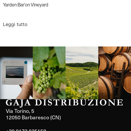
Yarden Bar’on Vineyard
Leggi tutto
Langa, 1977
Borgogna,
Borgogna,
Instagram
Francia
Francia
Via Torino, 5
12050 Barbaresco (CN)
+39 0173 635158