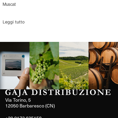
Muscat
Leggi tutto
Langa, 1977
Borgogna,
Borgogna,
Instagram
Francia
Francia
Via Torino, 5
12050 Barbaresco (CN)
+39 0173 635158