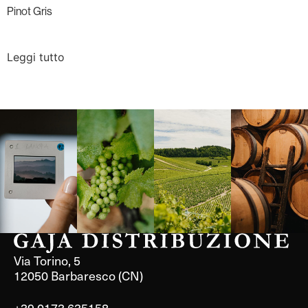
Pinot Gris
Leggi tutto
Langa, 1977
Borgogna,
Borgogna,
Instagram
Francia
Francia
Via Torino, 5
12050 Barbaresco (CN)
+39 0173 635158