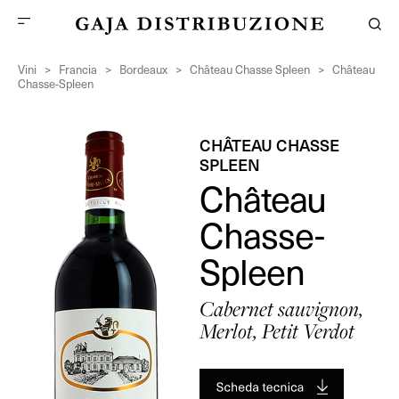
Vini
>
Francia
>
Bordeaux
>
Château Chasse Spleen
>
Château
Chasse-Spleen
CHÂTEAU CHASSE
SPLEEN
Château
Chasse-
Spleen
Cabernet sauvignon,
Merlot, Petit Verdot