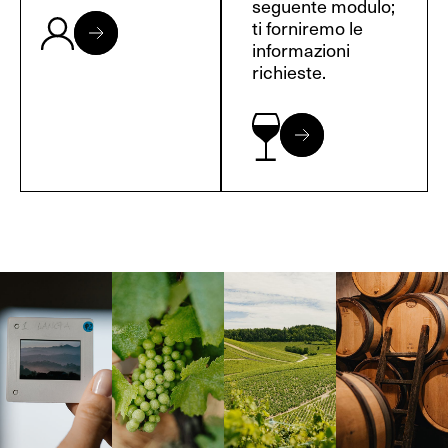
seguente modulo;
ti forniremo le
informazioni
richieste.
Langa, 1977
Borgogna,
Borgogna,
Instagram
Francia
Francia