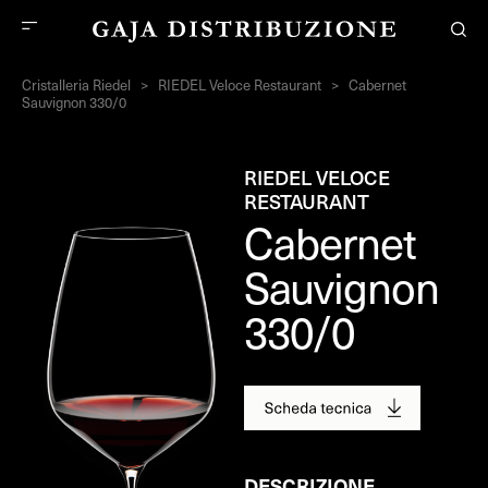
Cristalleria Riedel
>
RIEDEL Veloce Restaurant
>
Cabernet
Sauvignon 330/0
RIEDEL VELOCE
RESTAURANT
Cabernet
Sauvignon
330/0
DESCRIZIONE