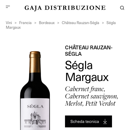
Vini
>
Francia
>
Bordeaux
>
Château Rauzan-Ségla
>
Ségla
Margaux
CHÂTEAU RAUZAN-
SÉGLA
Ségla
Margaux
Cabernet franc,
Cabernet sauvignon,
Merlot, Petit Verdot