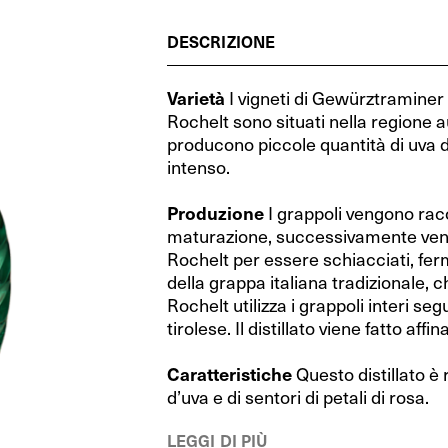
Cognac (Francia)
RIEDEL Veritas Restaurant
Cognac (Francia)
RIEDEL Veritas Restaurant
Grecia
Grecia
DESCRIZIONE
Whisky (Scozia)
Performance Restaurant
Whisky (Scozia)
Performance Restaurant
Spagna
Spagna
Distillati di frutta (Austria)
Extreme Restaurant
Distillati di frutta (Austria)
Extreme Restaurant
Ungheria
Ungheria
Varietà
I vigneti di Gewürztraminer ut
Rochelt sono situati nella regione 
Gin (Repubblica Ceca)
Ouverture Restaurant
Gin (Repubblica Ceca)
Ouverture Restaurant
Israele
Israele
producono piccole quantità di uva d
intenso.
Vodka (Polonia)
XL Restaurant
Vodka (Polonia)
XL Restaurant
Australia
Australia
Produzione
I grappoli vengono racc
Porto (Portogallo)
Restaurant O
Porto (Portogallo)
Restaurant O
Nuova Zelanda
Nuova Zelanda
maturazione, successivamente vengon
Rum (Mondo)
RIEDEL Wine Wings
Rum (Mondo)
RIEDEL Wine Wings
Rochelt per essere schiacciati, ferme
Stati Uniti
Stati Uniti
della grappa italiana tradizionale, c
Fatto a mano by RIEDEL
Fatto a mano by RIEDEL
Argentina
Argentina
Rochelt utilizza i grappoli interi se
tirolese. Il distillato viene fatto affi
RIEDEL Degustazione
RIEDEL Degustazione
Sud Africa
Sud Africa
Caratteristiche
Questo distillato è 
Wine Friendly
Wine Friendly
d’uva e di sentori di petali di rosa.
RIEDEL Bar Distillati
RIEDEL Bar Distillati
LEGGI DI PIÙ