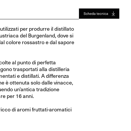
Jura
Toro
Jura
Toro
Valle Del Rodano
Valle Del Rodano
ilizzati per produrre il distillato
Bordeaux
Bordeaux
austriaca del Burgenland, dove si
al colore rossastro e dal sapore
Sauternes-Barsac
Sauternes-Barsac
olte al punto di perfetta
o trasportati alla distilleria
ntati e distillati. A differenza
he è ottenuta solo dalle vinacce,
guendo un’antica tradizione
nare per 16 anni.
ricco di aromi fruttati-aromatici