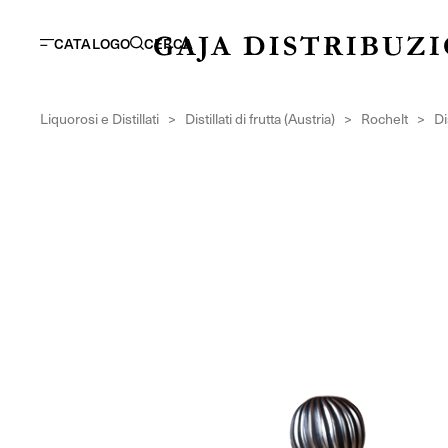
CATALOGO
CERCA
Liquorosi e Distillati
>
Distillati di frutta (Austria)
>
Rochelt
>
Di