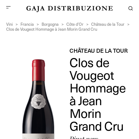
Vini
>
Francia
>
Borgogna
>
Côte d’Or
>
Château de la Tour
>
Clos de Vougeot Hommage à Jean Morin Grand Cru
CHÂTEAU DE LA TOUR
Clos de
Vougeot
Hommage
à Jean
Morin
Grand Cru
Pinot nero