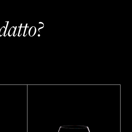
datto?