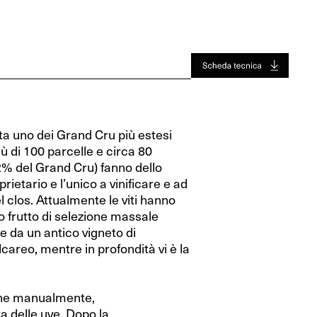
Jura
Toro
Jura
Toro
Valle Del Rodano
Valle Del Rodano
Bordeaux
Bordeaux
Sauternes-Barsac
Sauternes-Barsac
a uno dei Grand Cru più estesi
ù di 100 parcelle e circa 80
(12% del Grand Cru) fanno dello
ietario e l’unico a vinificare e ad
del clos. Attualmente le viti hanno
o frutto di selezione massale
e da un antico vigneto di
alcareo, mentre in profondità vi è la
ne manualmente,
a delle uve. Dopo la