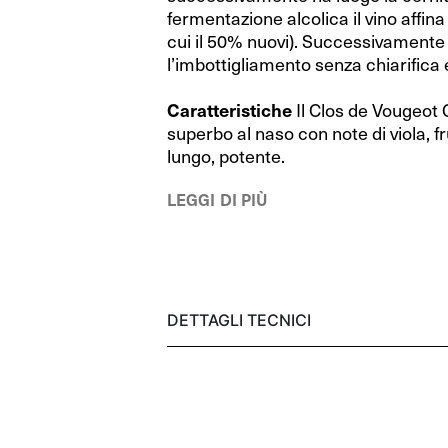
RIEDEL Bar
RIEDEL Bar
fermentazione alcolica il vino affina 
cui il 50% nuovi). Successivamente 
RIEDEL Bar Drink Specific Glassware
RIEDEL Bar Drink Specific Glassware
l’imbottigliamento senza chiarifica e
Happy O
Happy O
Caratteristiche
Il Clos de Vougeot
superbo al naso con note di viola, f
Sommeliers
Sommeliers
lungo, potente.
Sommeliers Black Tie
Sommeliers Black Tie
LEGGI DI PIÙ
Swirl
Swirl
Manhattan
Manhattan
Vinum
Vinum
DETTAGLI TECNICI
Decanter
Decanter