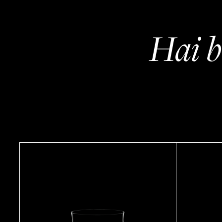
Hai b