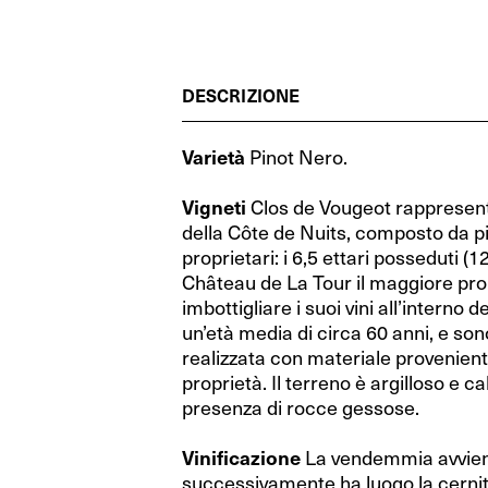
Cognac (Francia)
RIEDEL Veritas Restaurant
Cognac (Francia)
RIEDEL Veritas Restaurant
Grecia
Grecia
Whisky (Scozia)
Performance Restaurant
Whisky (Scozia)
Performance Restaurant
Spagna
Spagna
DESCRIZIONE
Distillati di frutta (Austria)
Extreme Restaurant
Distillati di frutta (Austria)
Extreme Restaurant
Ungheria
Ungheria
Gin (Repubblica Ceca)
Ouverture Restaurant
Gin (Repubblica Ceca)
Ouverture Restaurant
Israele
Israele
Varietà
Pinot Nero.
Vodka (Polonia)
XL Restaurant
Vodka (Polonia)
XL Restaurant
Australia
Australia
Vigneti
Clos de Vougeot rappresent
della Côte de Nuits, composto da pi
Porto (Portogallo)
Restaurant O
Porto (Portogallo)
Restaurant O
Nuova Zelanda
Nuova Zelanda
proprietari: i 6,5 ettari posseduti 
Rum (Mondo)
RIEDEL Wine Wings
Rum (Mondo)
RIEDEL Wine Wings
Château de La Tour il maggiore propr
Stati Uniti
Stati Uniti
imbottigliare i suoi vini all’interno 
Fatto a mano by RIEDEL
Fatto a mano by RIEDEL
Argentina
Argentina
un’età media di circa 60 anni, e son
realizzata con materiale provenient
RIEDEL Degustazione
RIEDEL Degustazione
Sud Africa
Sud Africa
proprietà. Il terreno è argilloso e c
presenza di rocce gessose.
Wine Friendly
Wine Friendly
Vinificazione
La vendemmia avvie
RIEDEL Bar Distillati
RIEDEL Bar Distillati
successivamente ha luogo la cernit