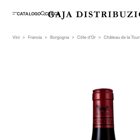
CATALOGO
CERCA
Vini
>
Francia
>
Borgogna
>
Côte d’Or
>
Château de la Tour