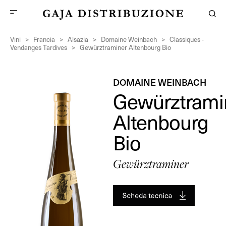
Vini
>
Francia
>
Alsazia
>
Domaine Weinbach
>
Classiques -
Vendanges Tardives
>
Gewürztraminer Altenbourg Bio
DOMAINE WEINBACH
Gewürztrami
Altenbourg
Bio
Gewürztraminer