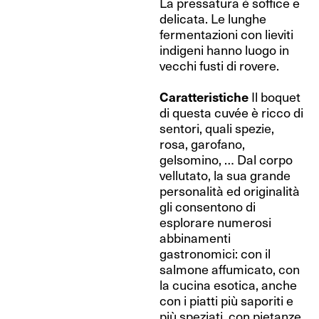
La pressatura è soffice e
delicata. Le lunghe
fermentazioni con lieviti
indigeni hanno luogo in
vecchi fusti di rovere.
Caratteristiche
Il boquet
di questa cuvée è ricco di
sentori, quali spezie,
rosa, garofano,
gelsomino, … Dal corpo
vellutato, la sua grande
personalità ed originalità
gli consentono di
esplorare numerosi
abbinamenti
gastronomici: con il
salmone affumicato, con
la cucina esotica, anche
con i piatti più saporiti e
più speziati, con pietanze