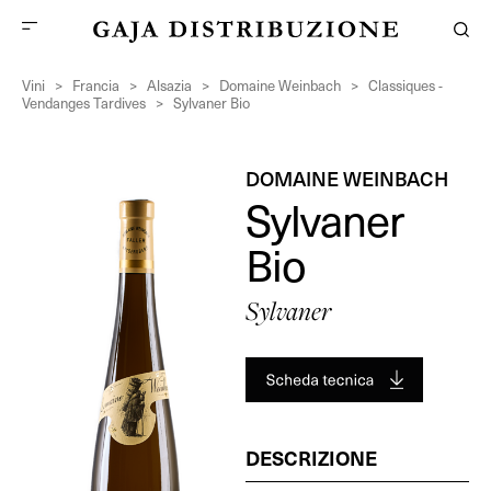
Vini
>
Francia
>
Alsazia
>
Domaine Weinbach
>
Classiques -
Vendanges Tardives
>
Sylvaner Bio
DOMAINE WEINBACH
Sylvaner
Bio
Sylvaner
DESCRIZIONE