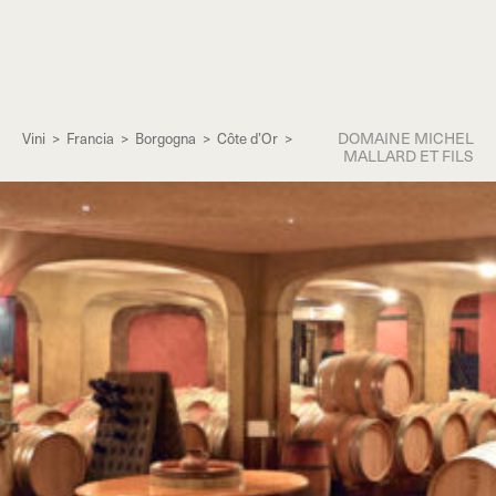
DOMAINE MICHEL
Vini
>
Francia
>
Borgogna
>
Côte d’Or
>
MALLARD ET FILS