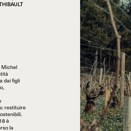
THIBAULT
e Michel
tità
dai figli
o,
o
: restituire
ostenibili.
18 è
orso la