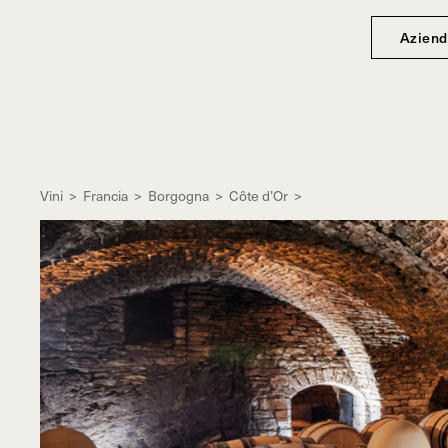
Aziend
Vini
>
Francia
>
Borgogna
>
Côte d’Or
>