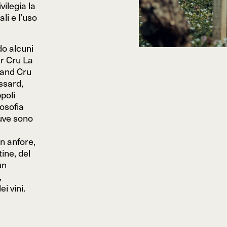
vilegia la
li e l’uso
do alcuni
er Cru La
rand Cru
ssard,
poli
losofia
 uve sono
in anfore,
ine, del
un
,
i vini.