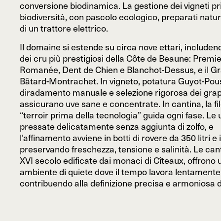
conversione biodinamica. La gestione dei vigneti pri
biodiversità, con pascolo ecologico, preparati natura
di un trattore elettrico.
Il domaine si estende su circa nove ettari, includen
dei cru più prestigiosi della Côte de Beaune: Premi
Romanée, Dent de Chien e Blanchot-Dessus, e il G
Bâtard-Montrachet. In vigneto, potatura Guyot-Pou
diradamento manuale e selezione rigorosa dei grap
assicurano uve sane e concentrate. In cantina, la fi
“terroir prima della tecnologia” guida ogni fase. Le
pressate delicatamente senza aggiunta di zolfo, e
l’affinamento avviene in botti di rovere da 350 litri e 
preservando freschezza, tensione e salinità. Le cant
XVI secolo edificate dai monaci di Cîteaux, offrono 
ambiente di quiete dove il tempo lavora lentamente
contribuendo alla definizione precisa e armoniosa de