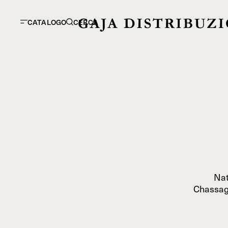
CATALOGO
CERCA
Nat
Chassagn