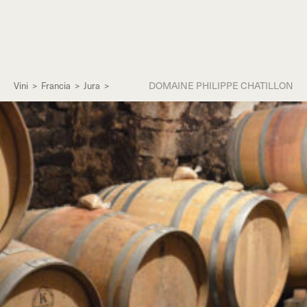
DOMAINE PHILIPPE CHATILLON
Vini
>
Francia
>
Jura
>