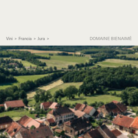
DOMAINE BIENAIMÉ
Vini
>
Francia
>
Jura
>