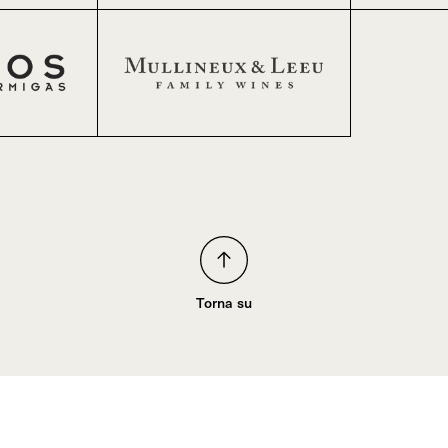
Torna su