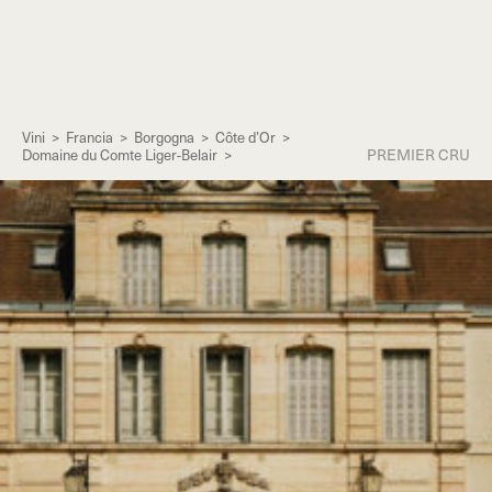
Vini
>
Francia
>
Borgogna
>
Côte d’Or
>
PREMIER CRU
Domaine du Comte Liger-Belair
>