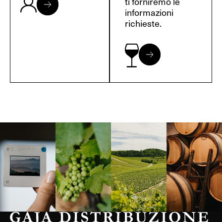
ti forniremo le
informazioni
richieste.
Langa, 1977
Borgogna,
Borgogna,
Instagram
Francia
Francia