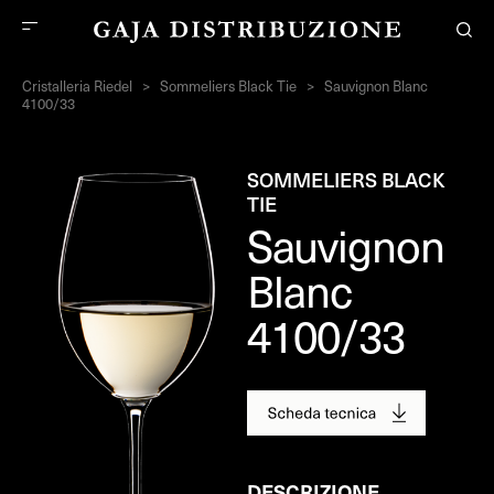
Cristalleria Riedel
>
Sommeliers Black Tie
>
Sauvignon Blanc
4100/33
SOMMELIERS BLACK
TIE
Sauvignon
Blanc
4100/33
DESCRIZIONE