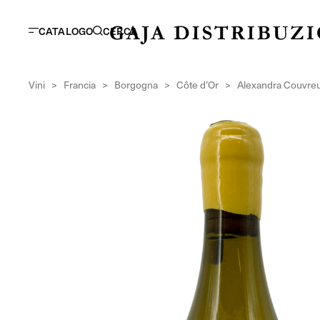
CATALOGO
CERCA
Vini
>
Francia
>
Borgogna
>
Côte d’Or
>
Alexandra Couvre