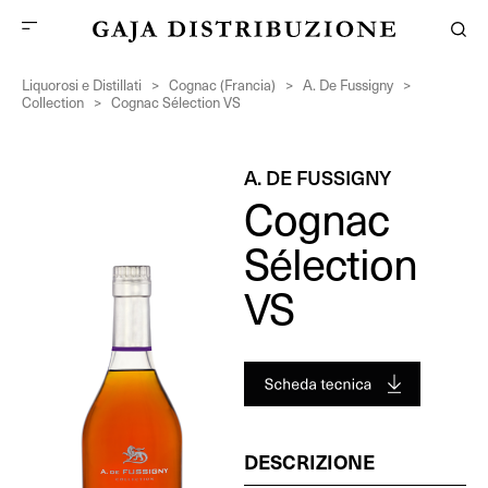
Liquorosi e Distillati
>
Cognac (Francia)
>
A. De Fussigny
>
Collection
>
Cognac Sélection VS
A. DE FUSSIGNY
Cognac
Sélection
VS
DESCRIZIONE