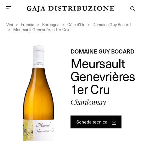
Vini
>
Francia
>
Borgogna
>
Côte d’Or
>
Domaine Guy Bocard
>
Meursault Genevrières 1er Cru
DOMAINE GUY BOCARD
Meursault
Genevrières
1er Cru
Chardonnay