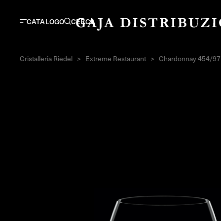
CATALOGO
CERCA
Cristalleria Riedel
>
Extreme Restaurant
>
Chardonnay 454/97