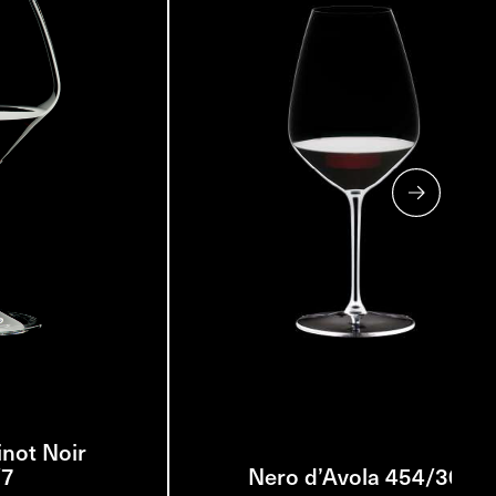
not Noir
/7
Nero d’Avola 454/30