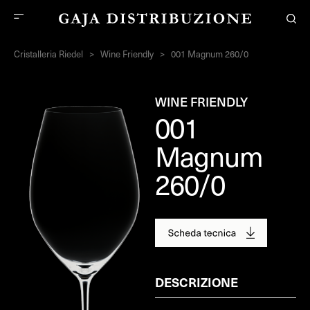
Cristalleria Riedel
>
Wine Friendly
>
001 Magnum 260/0
WINE FRIENDLY
001
Magnum
260/0
DESCRIZIONE