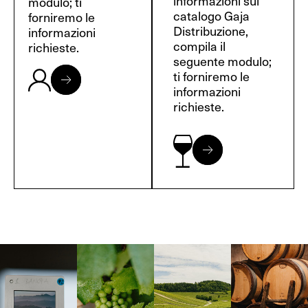
informazioni sul
modulo; ti
catalogo Gaja
forniremo le
Distribuzione,
informazioni
compila il
richieste.
seguente modulo;
ti forniremo le
informazioni
richieste.
Langa, 1977
Borgogna,
Borgogna,
Instagram
Francia
Francia