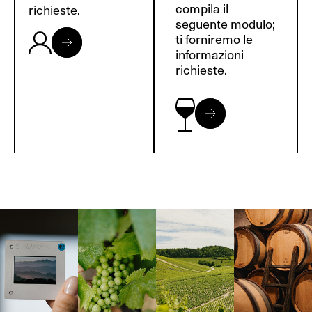
compila il
richieste.
seguente modulo;
ti forniremo le
informazioni
richieste.
Langa, 1977
Borgogna,
Borgogna,
Instagram
Francia
Francia