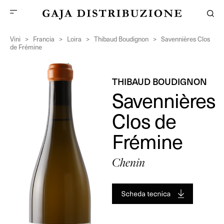
Vini
>
Francia
>
Loira
>
Thibaud Boudignon
>
Savennières Clos
de Frémine
THIBAUD BOUDIGNON
Savennières
Clos de
Frémine
Chenin