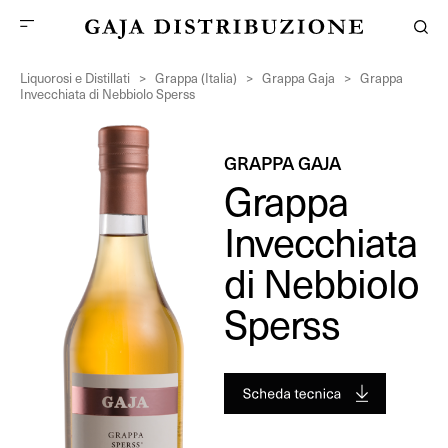
Liquorosi e Distillati
>
Grappa (Italia)
>
Grappa Gaja
>
Grappa
Invecchiata di Nebbiolo Sperss
GRAPPA GAJA
Grappa
Invecchiata
di Nebbiolo
Sperss