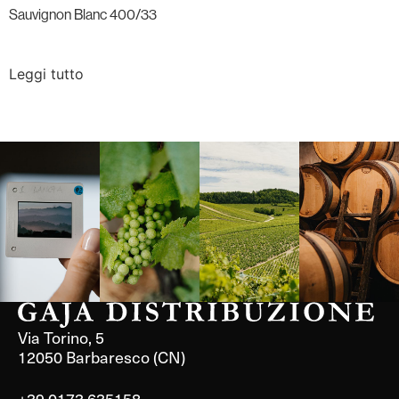
Sauvignon Blanc 400/33
Leggi tutto
Langa, 1977
Borgogna,
Borgogna,
Instagram
Francia
Francia
Via Torino, 5
12050 Barbaresco (CN)
+39 0173 635158