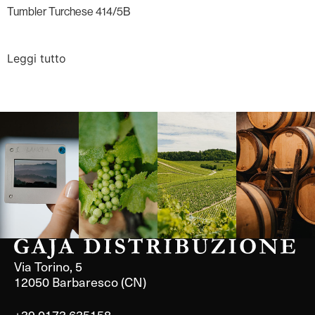
Tumbler Turchese 414/5B
Leggi tutto
Langa, 1977
Borgogna,
Borgogna,
Instagram
Francia
Francia
Via Torino, 5
12050 Barbaresco (CN)
+39 0173 635158