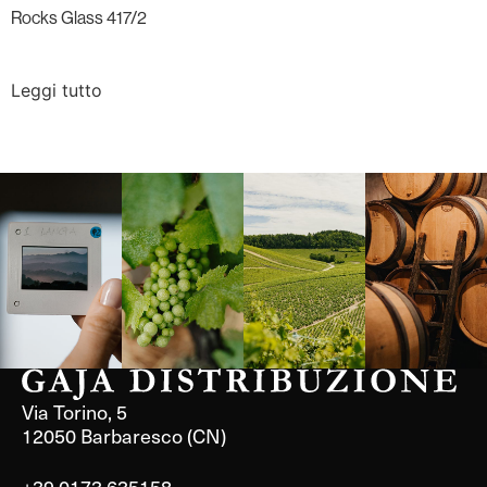
Rocks Glass 417/2
Leggi tutto
Langa, 1977
Borgogna,
Borgogna,
Instagram
Francia
Francia
Via Torino, 5
12050 Barbaresco (CN)
+39 0173 635158