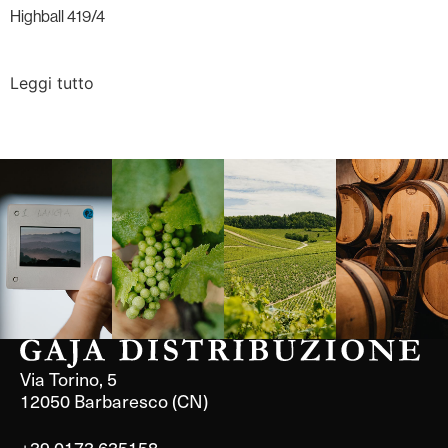
Highball 419/4
Leggi tutto
Langa, 1977
Borgogna,
Borgogna,
Instagram
Francia
Francia
Via Torino, 5
12050 Barbaresco (CN)
+39 0173 635158