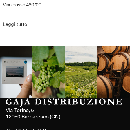
Vino Rosso 480/00
Leggi tutto
Langa, 1977
Borgogna,
Borgogna,
Instagram
Francia
Francia
Via Torino, 5
12050 Barbaresco (CN)
+39 0173 635158