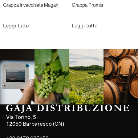
Grappa Invecchiata Magari
Grappa Promis
Leggi tutto
Leggi tutto
Langa, 1977
Borgogna,
Borgogna,
Instagram
Francia
Francia
Via Torino, 5
12050 Barbaresco (CN)
+39 0173 635158