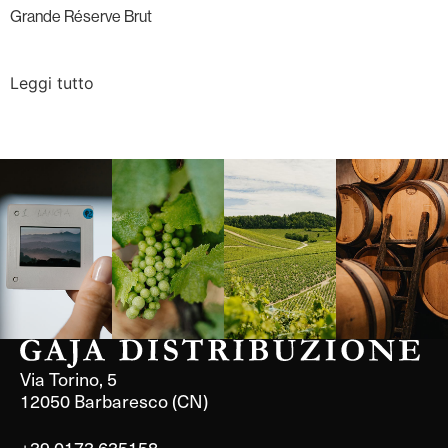
Grande Réserve Brut
Leggi tutto
Langa, 1977
Borgogna,
Borgogna,
Instagram
Francia
Francia
Via Torino, 5
12050 Barbaresco (CN)
+39 0173 635158