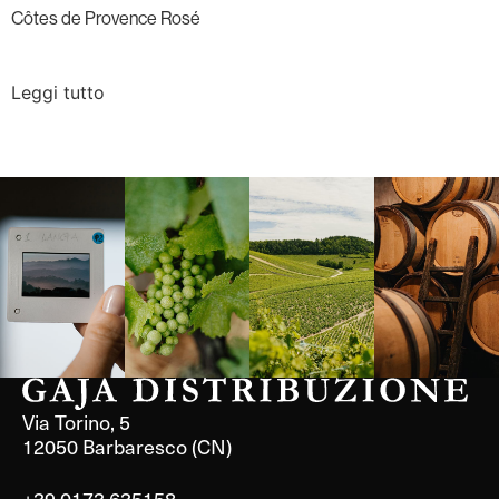
Côtes de Provence Rosé
Leggi tutto
Langa, 1977
Borgogna,
Borgogna,
Instagram
Francia
Francia
Via Torino, 5
12050 Barbaresco (CN)
+39 0173 635158