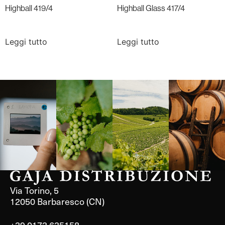
Highball 419/4
Highball Glass 417/4
Leggi tutto
Leggi tutto
Langa, 1977
Borgogna,
Borgogna,
Instagram
Francia
Francia
Via Torino, 5
12050 Barbaresco (CN)
+39 0173 635158