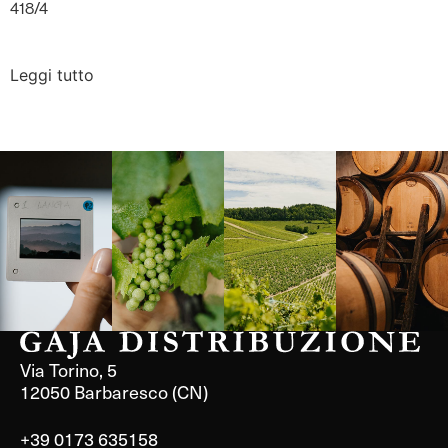
418/4
Leggi tutto
Langa, 1977
Borgogna,
Borgogna,
Instagram
Francia
Francia
Via Torino, 5
12050 Barbaresco (CN)
+39 0173 635158